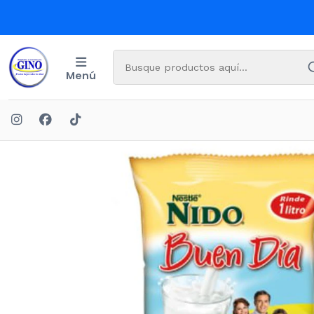
Menú
I