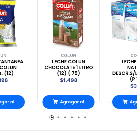
LUN
COLUN
CO
STANTANEA
LECHE COLUN
LECHE
 COLUN
CHOCOLATE 1 LITRO
NAT
. (12)
(12) ( 75)
DESCR.S/
(P 
398
$1.498
$3
gar al
Agregar al
Agr
rro
Carro
Ca