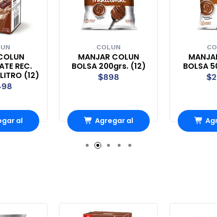
LUN
COLUN
CO
 COLUN
MANJAR COLUN
MANJA
TE REC.
BOLSA 200grs. (12)
BOLSA 50
 LITRO (12)
$898
$2
498
gar al
Agregar al
Agr
rro
Carro
Ca