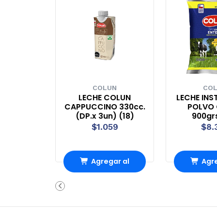
COLUN
CO
LECHE COLUN
LECHE IN
CAPPUCCINO 330cc.
POLVO
(DP.x 3un) (18)
900grs
$1.059
$8.
Agregar al
Agre
Carro
Ca