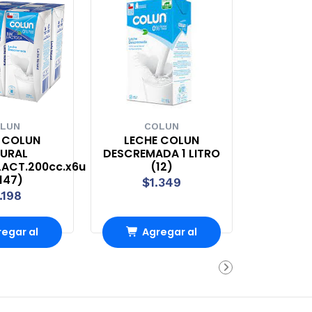
LUN
COLUN
 COLUN
LECHE COLUN
URAL
DESCREMADA 1 LITRO
LACT.200cc.x6u
(12)
147)
$1.349
.198
egar al
Agregar al
rro
Carro