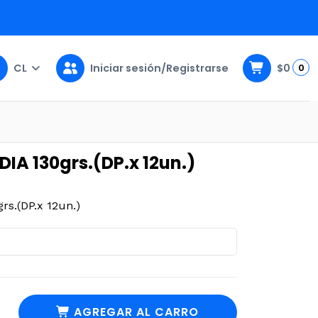
CL
Iniciar sesión/Registrarse
$0
0
)
DIA 130grs.(DP.x 12un.)
s.(DP.x 12un.)
AGREGAR AL CARRO