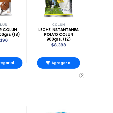
LUN
COLUN
R COLUN
LECHE INSTANTANEA
0grs (18)
POLVO COLUN
900grs. (12)
.198
$8.398
egar al
Agregar al
rro
Carro