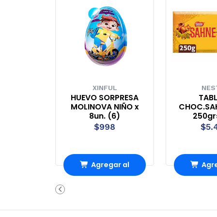
XINFUL
NES
HUEVO SORPRESA
TAB
MOLINOVA NIÑO x
CHOC.SA
8un. (6)
250gr
$998
$5.
Agregar al
Agre
Carro
Ca