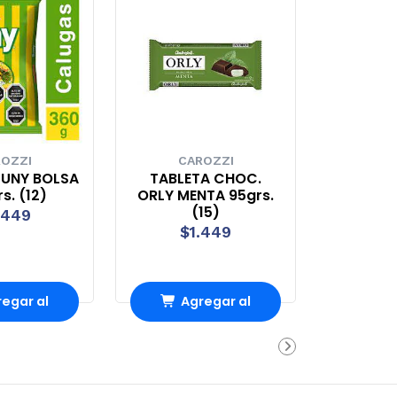
OZZI
CAROZZI
UNY BOLSA
TABLETA CHOC.
s. (12)
ORLY MENTA 95grs.
(15)
.449
$1.449
egar al
Agregar al
rro
Carro