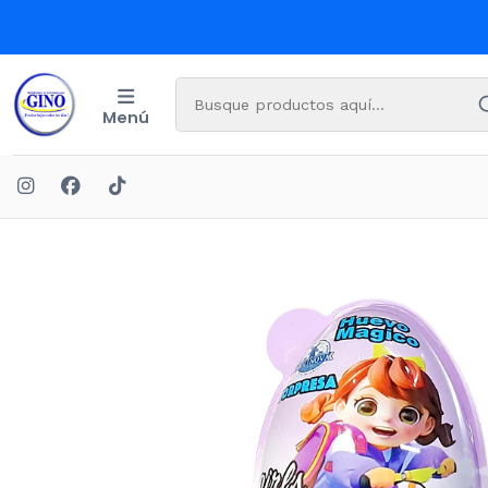
Menú
Inic