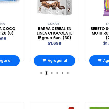
UNA
ECKART
T
A COCO
BARRA CEREAL EN
BEBETO S
 20 (8)
LINEA CHOCOLATE
MUTIFRUT
15grs. x 6un. (30)
(
998
$1.698
$1
gar al
Agregar al
Agr
rro
Carro
Ca