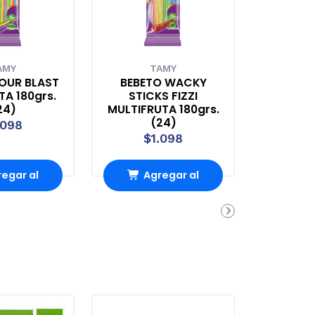
AMY
TAMY
OUR BLAST
BEBETO WACKY
A 180grs.
STICKS FIZZI
24)
MULTIFRUTA 180grs.
(24)
.098
$1.098
egar al
Agregar al
rro
Carro