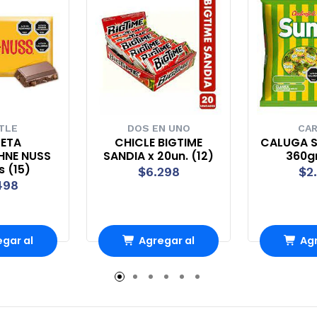
TLE
DOS EN UNO
CAR
LETA
CHICLE BIGTIME
CALUGA S
HNE NUSS
SANDIA x 20un. (12)
360gr
s (15)
$6.298
$2
498
gar al
Agregar al
Agr
rro
Carro
Ca