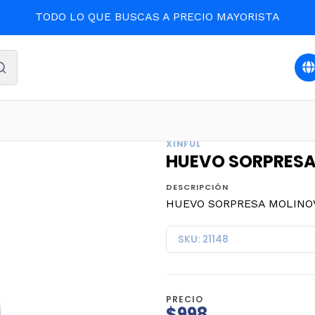
TODO LO QUE BUSCAS A PRECIO MAYORISTA
io
CONFITES
HUEVO SORPRESA MOLINOVA NIÑA x 8un. 
XINFUL
HUEVO SORPRESA 
DESCRIPCIÓN
HUEVO SORPRESA MOLINOVA
SKU: 21148
PRECIO
$998