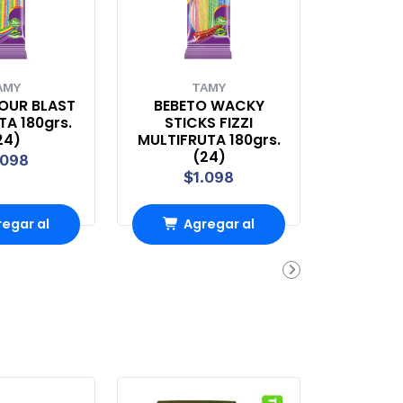
AMY
TAMY
OUR BLAST
BEBETO WACKY
A 180grs.
STICKS FIZZI
24)
MULTIFRUTA 180grs.
(24)
.098
$1.098
egar al
Agregar al
rro
Carro