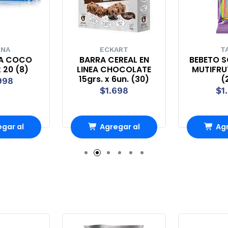
UNA
ECKART
T
A COCO
BARRA CEREAL EN
BEBETO S
 20 (8)
LINEA CHOCOLATE
MUTIFRUT
15grs. x 6un. (30)
(
998
$1.698
$1
gar al
Agregar al
Agr
rro
Carro
Ca