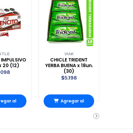
STLE
VIAK
 IMPULSIVO
CHICLE TRIDENT
x 20 (12)
YERBA BUENA x 18un.
(30)
.098
$5.198
egar al
Agregar al
rro
Carro