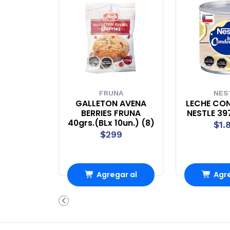
FRUNA
NES
GALLETON AVENA
LECHE CO
BERRIES FRUNA
NESTLE 39
40grs.(BLx 10un.) (8)
$1.
$299
Agregar al
Agre
Carro
Ca