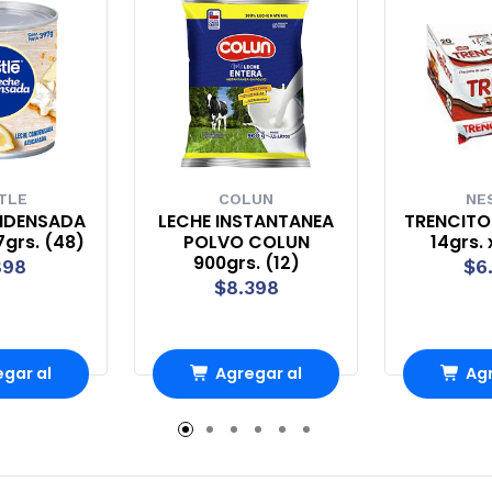
TLE
COLUN
NE
NDENSADA
LECHE INSTANTANEA
TRENCITO
7grs. (48)
POLVO COLUN
14grs. 
900grs. (12)
898
$6
$8.398
gar al
Agregar al
Agr
rro
Carro
Ca