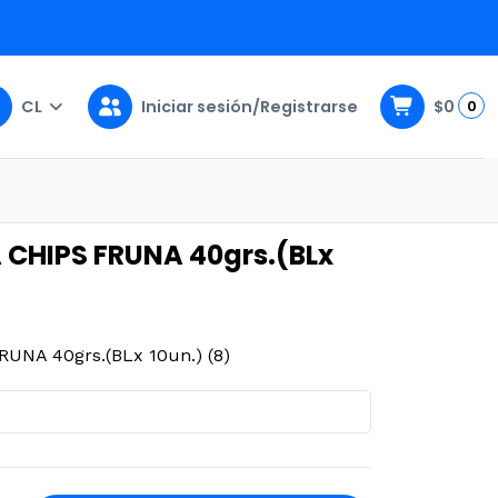
CL
Iniciar sesión/Registrarse
$0
0
n.) (8)
CHIPS FRUNA 40grs.(BLx
NA 40grs.(BLx 10un.) (8)