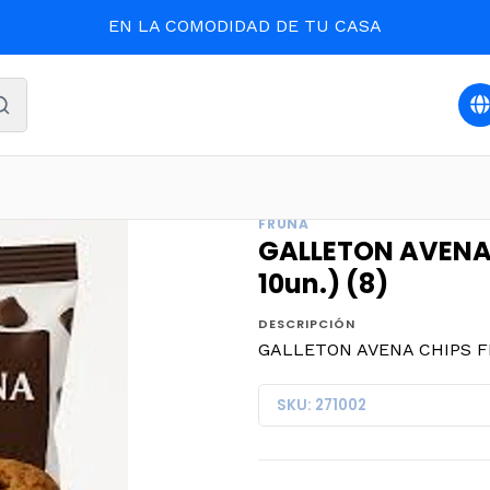
EN LA COMODIDAD DE TU CASA
CONFITES
GALLETON AVENA CHIPS FRUNA 40grs.(BLx 10u
FRUNA
GALLETON AVENA 
10un.) (8)
DESCRIPCIÓN
GALLETON AVENA CHIPS FRU
SKU: 271002