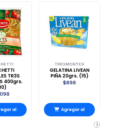
HETTI
TRESMONTES
HETTI
GELATINA LIVEAN
LES TR3S
PIÑA 20grs. (15)
 400grs.
$898
30)
.098
egar al
Agregar al
rro
Carro