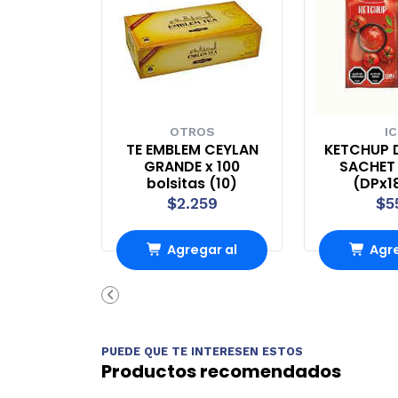
OTROS
IC
TE EMBLEM CEYLAN
KETCHUP 
GRANDE x 100
SACHET 
bolsitas (10)
(DPx1
$2.259
$5
Agregar al
Agre
Carro
Ca
PUEDE QUE TE INTERESEN ESTOS
Productos recomendados