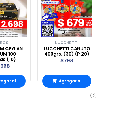
ROS
LUCCHETTI
EM CEYLAN
LUCCHETTI CANUTO
UM 100
400grs. (30) (P 20)
tas (10)
$798
.698
egar al
Agregar al
rro
Carro