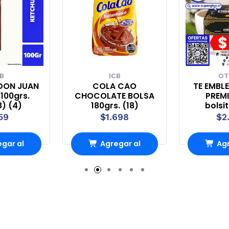
B
ICB
OT
DON JUAN
COLA CAO
TE EMBL
100grs.
CHOCOLATE BOLSA
PREMI
8) (4)
180grs. (18)
bolsi
59
$1.698
$2
gar al
Agregar al
Agr
rro
Carro
Ca