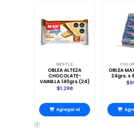
NESTLE
COLO
OBLEA ALTEZA
OBLEA MAX
CHOCOLATE-
24grs. x 
VAINILLA 140grs.(24)
$9
$1.298
Agregar al
Agre
Carro
Ca