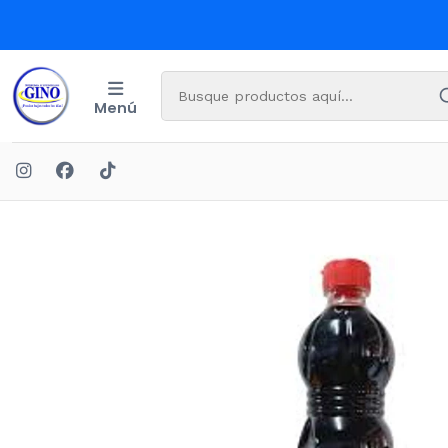
Menú
I