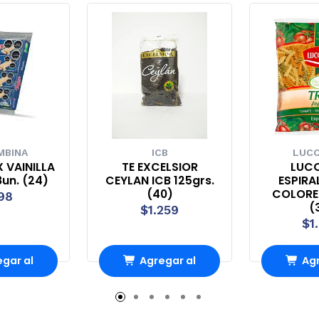
MBINA
ICB
LUCC
 VAINILLA
TE EXCELSIOR
LUCC
8un. (24)
CEYLAN ICB 125grs.
ESPIRA
(40)
COLORES
98
(
$1.259
$1
gar al
Agregar al
Agr
rro
Carro
Ca