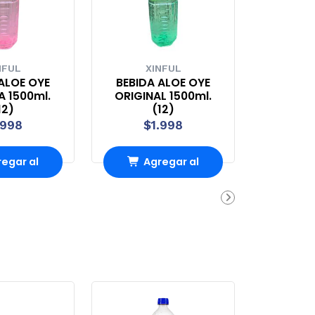
NFUL
XINFUL
ALOE OYE
BEBIDA ALOE OYE
A 1500ml.
ORIGINAL 1500ml.
12)
(12)
.998
$1.998
egar al
Agregar al
rro
Carro