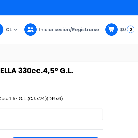
CL
Iniciar sesión/Registrarse
$0
0
.x24)(DP.x6)
LLA 330cc.4,5º G.L.
.4,5º G.L.(CJ.x24)(DP.x6)