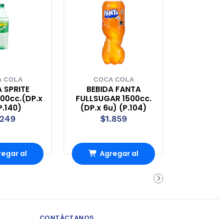
 COLA
COCA COLA
 SPRITE
BEBIDA FANTA
00cc.(DP.x
FULLSUGAR 1500cc.
P.140)
(DP.x 6u) (P.104)
.249
$1.859
egar al
Agregar al
rro
Carro
CONTÁCTANOS