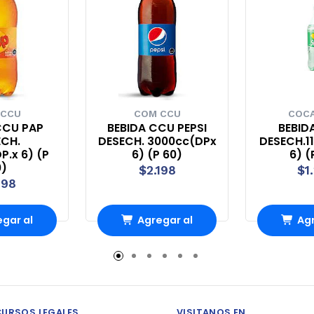
 CCU
COM CCU
COCA
CCU PAP
BEBIDA CCU PEPSI
BEBIDA
ECH.
DESECH. 3000cc(DPx
DESECH.11
P.x 6) (P
6) (P 60)
6) (
0)
$2.198
$1
198
gar al
Agregar al
Agr
rro
Carro
Ca
CURSOS LEGALES
VISITANOS EN