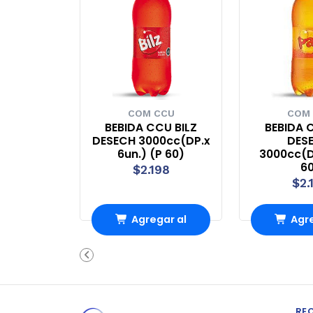
COM CCU
COM
BEBIDA CCU BILZ
BEBIDA 
DESECH 3000cc(DP.x
DES
6un.) (P 60)
3000cc(D
6
$2.198
$2.
Agregar al
Agre
Carro
Ca
RE