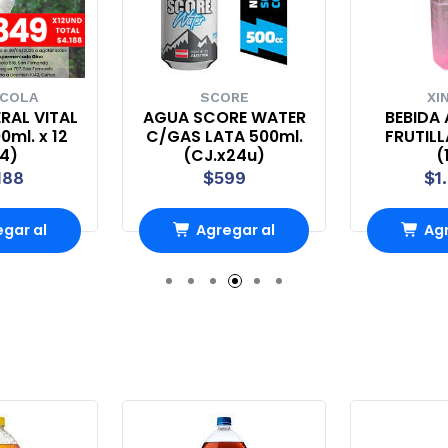
 COLA
SCORE
XI
RAL VITAL
AGUA SCORE WATER
BEBIDA 
0ml. x 12
C/GAS LATA 500ml.
FRUTILL
44)
(CJ.x24u)
(
188
$599
$1
gar al
Agregar al
Agr
rro
Carro
Ca