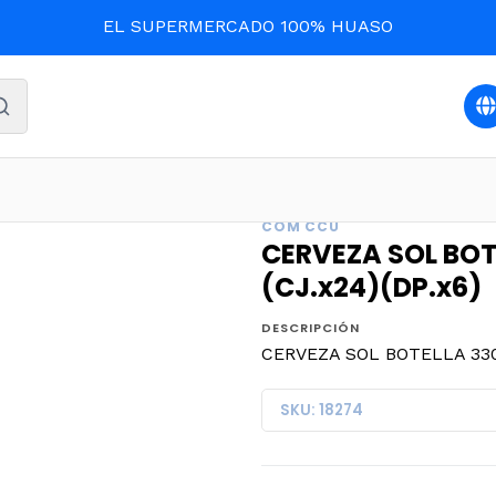
EL SUPERMERCADO 100% HUASO
IDAS Y LICORES
CERVEZA SOL BOTELLA 330cc.4,5º G.L.(CJ
COM CCU
CERVEZA SOL BOTE
(CJ.x24)(DP.x6)
DESCRIPCIÓN
CERVEZA SOL BOTELLA 330cc
SKU: 18274