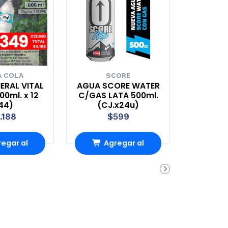
 COLA
SCORE
ERAL VITAL
AGUA SCORE WATER
0ml. x 12
C/GAS LATA 500ml.
44)
(CJ.x24u)
.188
$599
egar al
Agregar al
rro
Carro