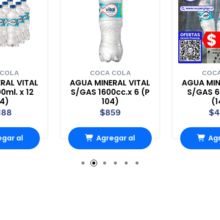
 COLA
COCA COLA
COCA
RAL VITAL
AGUA MINERAL VITAL
AGUA MIN
0ml. x 12
S/GAS 1600cc.x 6 (P
S/GAS 60
44)
104)
(1
188
$859
$4
gar al
Agregar al
Agr
rro
Carro
Ca