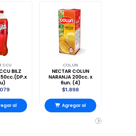
 CCU
COLUN
CCU BILZ
NECTAR COLUN
50cc.(DP.x
NARANJA 200cc. x
u)
6un. (4)
.079
$1.898
egar al
Agregar al
rro
Carro