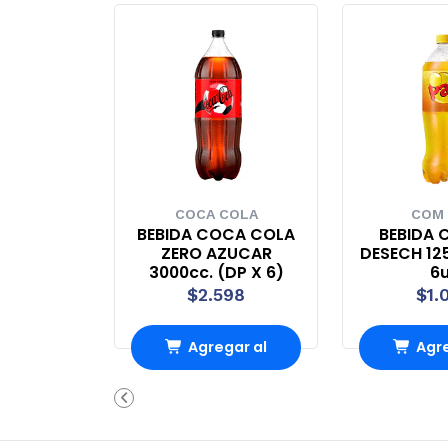
COCA COLA
COM
BEBIDA COCA COLA
BEBIDA 
ZERO AZUCAR
DESECH 12
3000cc. (DP X 6)
6
$2.598
$1.
Agregar al
Agre
Carro
Ca