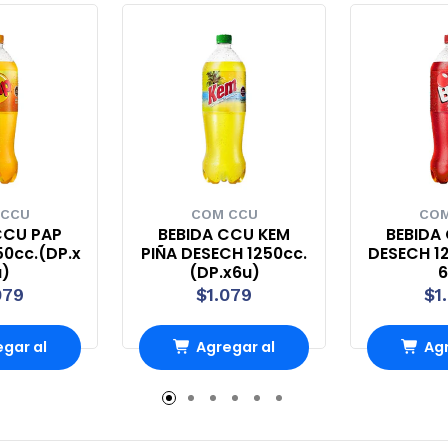
 CCU
COM CCU
COM
CCU PAP
BEBIDA CCU KEM
BEBIDA 
50cc.(DP.x
PIÑA DESECH 1250cc.
DESECH 12
u)
(DP.x6u)
6
079
$1.079
$1
gar al
Agregar al
Agr
rro
Carro
Ca