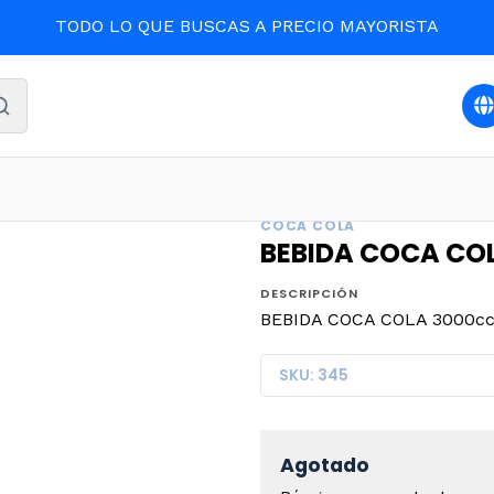
TODO LO QUE BUSCAS A PRECIO MAYORISTA
io
BEBIDAS Y LICORES
BEBIDA COCA COLA 3000cc. (DP 
COCA COLA
BEBIDA COCA COL
DESCRIPCIÓN
BEBIDA COCA COLA 3000cc.
SKU: 345
Agotado