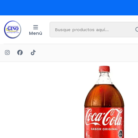
Menú
Inic