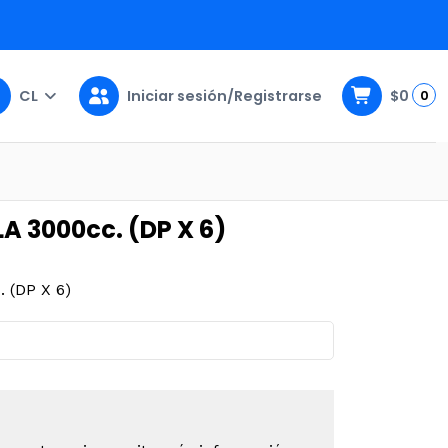
CL
Iniciar sesión/Registrarse
$0
0
X 6)
A 3000cc. (DP X 6)
 (DP X 6)