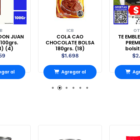
B
ICB
OT
DON JUAN
COLA CAO
TE EMBL
100grs.
CHOCOLATE BOLSA
PREMI
8) (4)
180grs. (18)
bolsi
59
$1.698
$2
gar al
Agregar al
Agr
rro
Carro
Ca