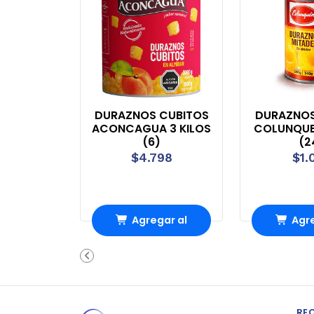
DURAZNOS CUBITOS
DURAZNOS
ACONCAGUA 3 KILOS
COLUNQUE
(6)
(2
$4.798
$1.
Agregar al
Agre
Carro
Ca
RE