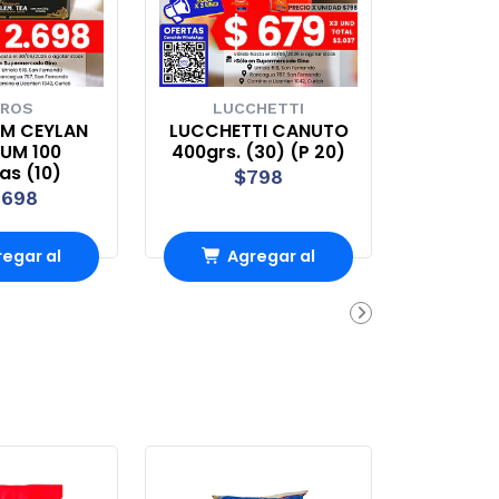
ROS
LUCCHETTI
EM CEYLAN
LUCCHETTI CANUTO
UM 100
400grs. (30) (P 20)
tas (10)
$798
.698
egar al
Agregar al
rro
Carro