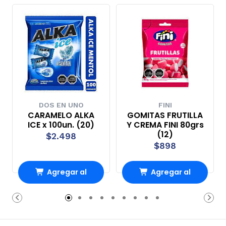
DOS EN UNO
FINI
CARAMELO ALKA
GOMITAS FRUTILLA
ICE x 100un. (20)
Y CREMA FINI 80grs
(12)
$2.498
$898
Agregar al
Agregar al
Carro
Carro