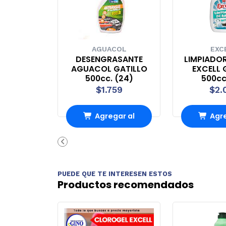
AGUACOL
EXC
DESENGRASANTE
LIMPIADO
AGUACOL GATILLO
EXCELL 
500cc. (24)
500cc
$1.759
$2.
Agregar al
Agre
carrito
carr
PUEDE QUE TE INTERESEN ESTOS
Productos recomendados