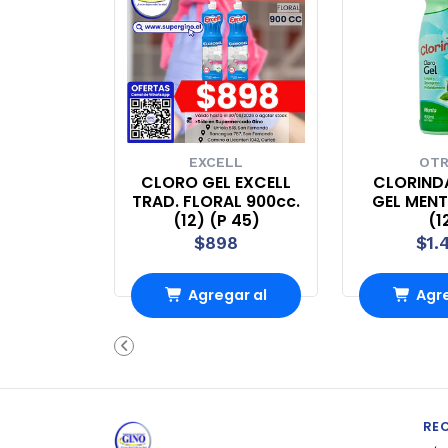
EXCELL
OT
CLORO GEL EXCELL
CLORIND
TRAD. FLORAL 900cc.
GEL MENT
(12) (P 45)
(1
$898
$1.
Agregar al
Agre
carrito
carr
RE