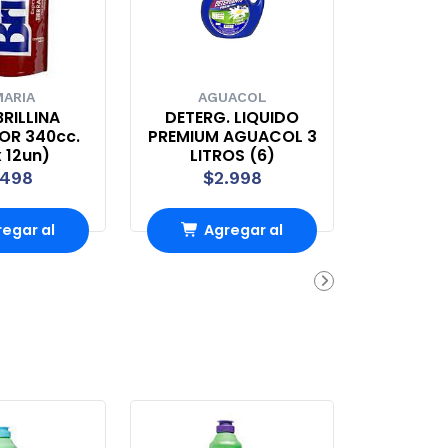
ARIA
AGUACOL
RILLINA
DETERG. LIQUIDO
OR 340cc.
PREMIUM AGUACOL 3
 12un)
LITROS (6)
.498
$2.998
egar al
Agregar al
rrito
carrito