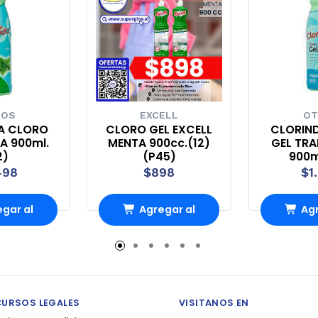
ROS
EXCELL
OT
A CLORO
CLORO GEL EXCELL
CLORIN
A 900ml.
MENTA 900cc.(12)
GEL TRA
2)
(P45)
900ml
498
$898
$1
gar al
Agregar al
Agr
ito
carrito
ca
CURSOS LEGALES
VISITANOS EN