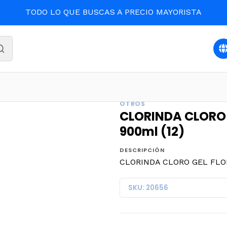
TODO LO QUE BUSCAS A PRECIO MAYORISTA
MPIEZA Y ASEO
CLORINDA CLORO GEL FLORES SILVESTRES
OTROS
CLORINDA CLORO 
900ml (12)
DESCRIPCIÓN
CLORINDA CLORO GEL FLOR
SKU: 20656