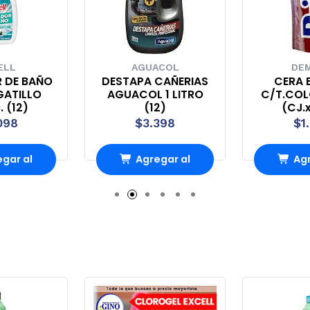
ELL
AGUACOL
DEM
R DE BAÑO
DESTAPA CAÑERIAS
CERA B
GATILLO
AGUACOL 1 LITRO
C/T.COL
. (12)
(12)
(CJ.x
098
$3.398
$1
gar al
Agregar al
Agr
ito
carrito
ca