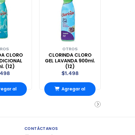
ROS
OTROS
DA CLORO
CLORINDA CLORO
DICIONAL
GEL LAVANDA 900ml.
. (12)
(12)
.498
$1.498
egar al
Agregar al
rrito
carrito
CONTÁCTANOS