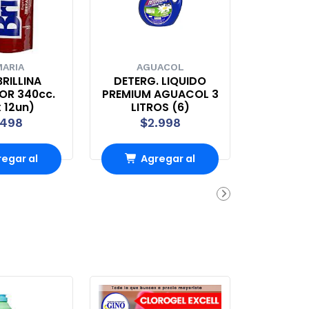
ARIA
AGUACOL
RILLINA
DETERG. LIQUIDO
OR 340cc.
PREMIUM AGUACOL 3
 12un)
LITROS (6)
.498
$2.998
egar al
Agregar al
rrito
carrito