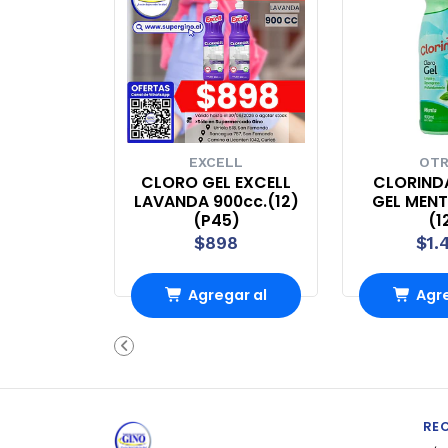
EXCELL
OT
CLORO GEL EXCELL
CLORIND
LAVANDA 900cc.(12)
GEL MENT
(P45)
(1
$898
$1.
Agregar al
Agre
carrito
carr
RE