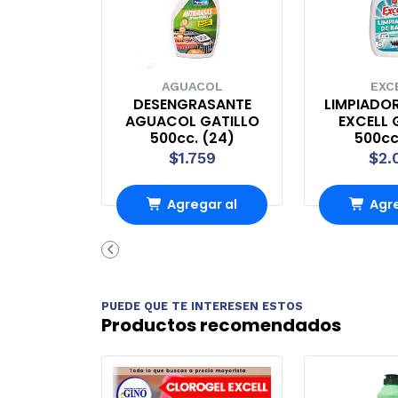
AGUACOL
EXC
DESENGRASANTE
LIMPIADO
AGUACOL GATILLO
EXCELL 
500cc. (24)
500cc
$1.759
$2.
Agregar al
Agre
carrito
carr
PUEDE QUE TE INTERESEN ESTOS
Productos recomendados