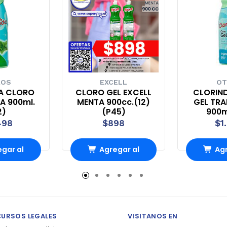
ROS
EXCELL
OT
A CLORO
CLORO GEL EXCELL
CLORIN
A 900ml.
MENTA 900cc.(12)
GEL TRA
2)
(P45)
900ml
498
$898
$1
gar al
Agregar al
Agr
ito
carrito
ca
CURSOS LEGALES
VISITANOS EN