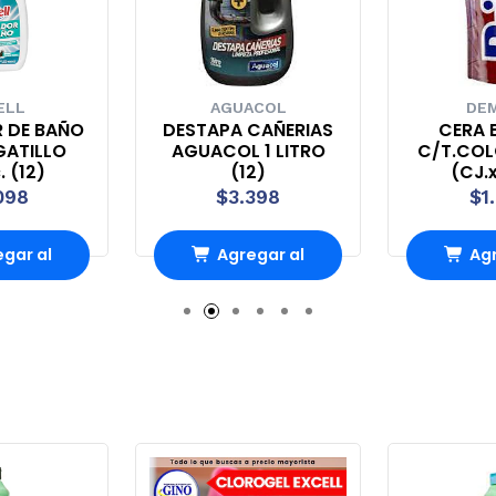
ELL
AGUACOL
DEM
R DE BAÑO
DESTAPA CAÑERIAS
CERA B
GATILLO
AGUACOL 1 LITRO
C/T.COL
. (12)
(12)
(CJ.x
098
$3.398
$1
gar al
Agregar al
Agr
ito
carrito
ca