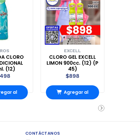
ROS
EXCELL
DA CLORO
CLORO GEL EXCELL
DICIONAL
LIMON 900cc. (12) (P
. (12)
45)
.498
$898
egar al
Agregar al
rrito
carrito
CONTÁCTANOS