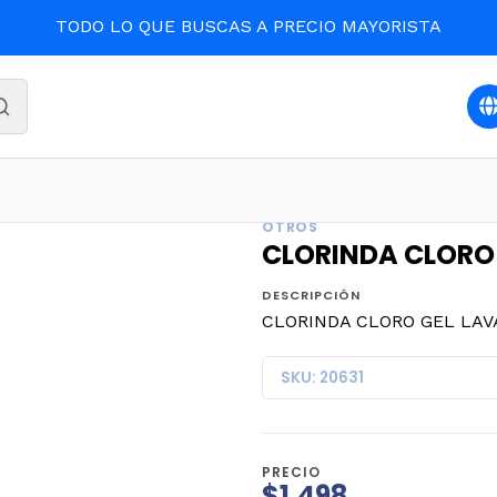
TODO LO QUE BUSCAS A PRECIO MAYORISTA
LIMPIEZA Y ASEO
CLORINDA CLORO GEL LAVANDA 900ml
OTROS
CLORINDA CLORO 
DESCRIPCIÓN
CLORINDA CLORO GEL LAVA
SKU: 20631
PRECIO
$1.498