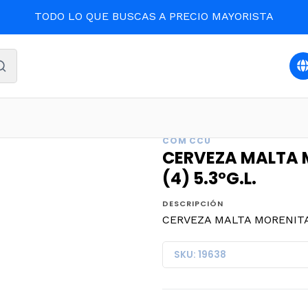
TODO LO QUE BUSCAS A PRECIO MAYORISTA
DAS Y LICORES
CERVEZA MALTA MORENITA LATA 470cc.x 6
COM CCU
CERVEZA MALTA M
(4) 5.3ºG.L.
DESCRIPCIÓN
CERVEZA MALTA MORENITA L
SKU: 19638