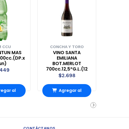
 CCU
CONCHA Y TORO
TUN MAS
VINO SANTA
00cc.(DP.x
EMILIANA
un)
BOT.MERLOT
700cc.12,5ºG.L.(12
.449
$2.698
egar al
Agregar al
rrito
carrito
CONTÁCTANOS