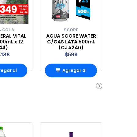
 COLA
SCORE
ERAL VITAL
AGUA SCORE WATER
0ml. x 12
C/GAS LATA 500ml.
44)
(CJ.x24u)
.188
$599
egar al
Agregar al
rrito
carrito