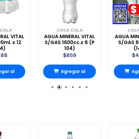
 COLA
COCA COLA
COCA
RAL VITAL
AGUA MINERAL VITAL
AGUA MIN
0ml. x 12
S/GAS 1600cc.x 6 (P
S/GAS 60
44)
104)
(1
188
$859
$4
gar al
Agregar al
Agr
ito
carrito
ca