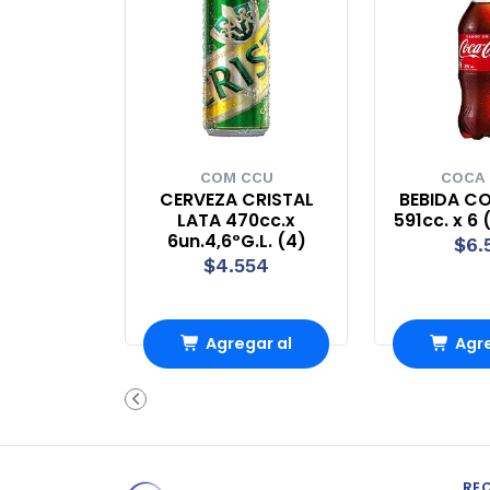
COM CCU
COCA
CERVEZA CRISTAL
BEBIDA C
LATA 470cc.x
591cc. x 6 
6un.4,6ºG.L. (4)
$6.
$4.554
Agregar al
Agre
carrito
carr
RE