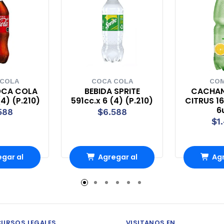
 COLA
COCA COLA
COM
OCA COLA
BEBIDA SPRITE
CACHAN
(4) (P.210)
591cc.x 6 (4) (P.210)
CITRUS 16
6
588
$6.588
$1
gar al
Agregar al
Agr
ito
carrito
ca
CURSOS LEGALES
VISITANOS EN