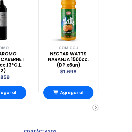
OMO
COM CCU
 AROMO
NECTAR WATTS
 CABERNET
NARANJA 1500cc.
c.13ºG.L.
(DP.x6un)
12)
$1.698
.859
egar al
Agregar al
rrito
carrito
CONTÁCTANOS