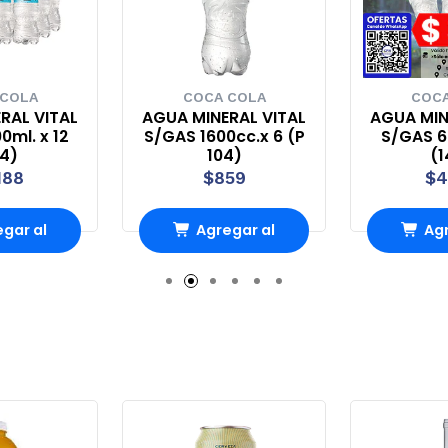
 COLA
COCA COLA
COCA
RAL VITAL
AGUA MINERAL VITAL
AGUA MIN
0ml. x 12
S/GAS 1600cc.x 6 (P
S/GAS 60
44)
104)
(1
188
$859
$4
gar al
Agregar al
Agr
ito
carrito
ca