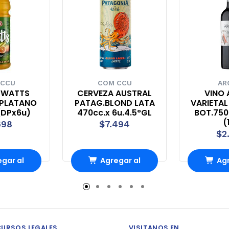
 CCU
COM CCU
AR
 WATTS
CERVEZA AUSTRAL
VINO
 PLATANO
PATAG.BLOND LATA
VARIETAL
(DPx6u)
470cc.x 6u.4.5°GL
BOT.750c
(
698
$7.494
$2
gar al
Agregar al
Agr
ito
carrito
ca
CURSOS LEGALES
VISITANOS EN