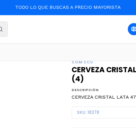
TODO LO QUE BUSCAS A PRECIO MAYORISTA
EBIDAS Y LICORES
CERVEZA CRISTAL LATA 470cc.x 6un.4,
COM CCU
CERVEZA CRISTAL 
(4)
DESCRIPCIÓN
CERVEZA CRISTAL LATA 470c
SKU: 18278