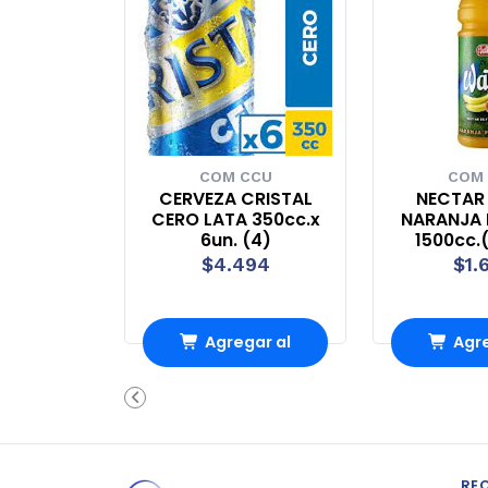
COM CCU
COM
CERVEZA CRISTAL
NECTAR
CERO LATA 350cc.x
NARANJA
6un. (4)
1500cc.
$4.494
$1.
Agregar al
Agre
carrito
carr
RE