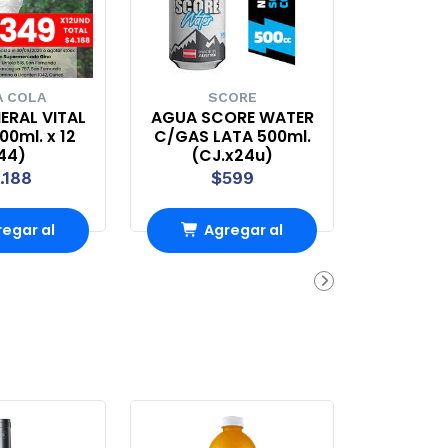
 COLA
SCORE
ERAL VITAL
AGUA SCORE WATER
0ml. x 12
C/GAS LATA 500ml.
44)
(CJ.x24u)
.188
$599
egar al
Agregar al
rrito
carrito