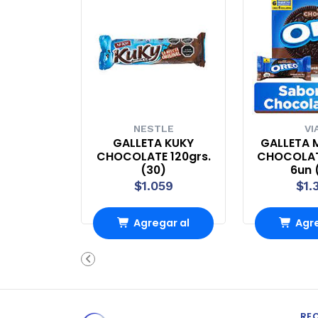
NESTLE
VI
GALLETA KUKY
GALLETA 
CHOCOLATE 120grs.
CHOCOLAT
(30)
6un 
$1.059
$1.
Agregar al
Agre
carrito
carr
RE