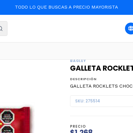
TODO LO QUE BUSCAS A PRECIO MAYORISTA
cio
CONFITES
GALLETA ROCKLETS CHOCOLATE 165gr (
BAGLEY
GALLETA ROCKLET
DESCRIPCIÓN
GALLETA ROCKLETS CHOCO
SKU: 275514
PRECIO
$1.268