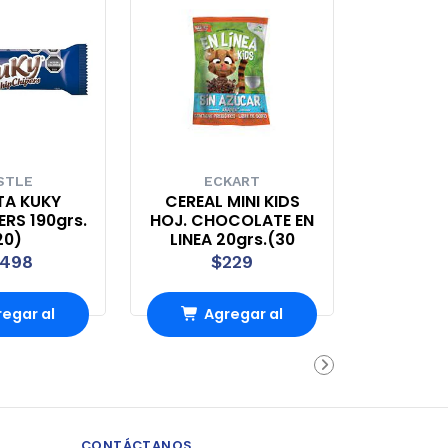
STLE
ECKART
TA KUKY
CEREAL MINI KIDS
RS 190grs.
HOJ. CHOCOLATE EN
20)
LINEA 20grs.(30
.498
$229
egar al
Agregar al
rrito
carrito
CONTÁCTANOS