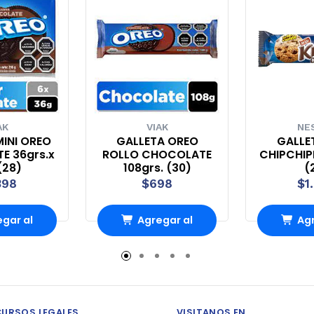
AK
VIAK
NE
MINI OREO
GALLETA OREO
GALLE
E 36grs.x
ROLLO CHOCOLATE
CHIPCHIPE
(28)
108grs. (30)
(
398
$698
$1
gar al
Agregar al
Agr
ito
carrito
ca
CURSOS LEGALES
VISITANOS EN