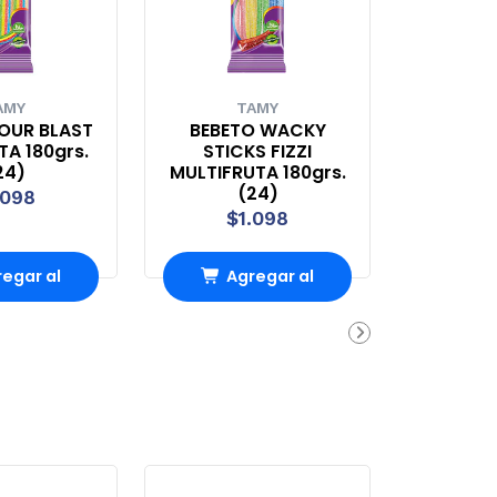
AMY
TAMY
OUR BLAST
BEBETO WACKY
A 180grs.
STICKS FIZZI
24)
MULTIFRUTA 180grs.
(24)
.098
$1.098
egar al
Agregar al
rrito
carrito