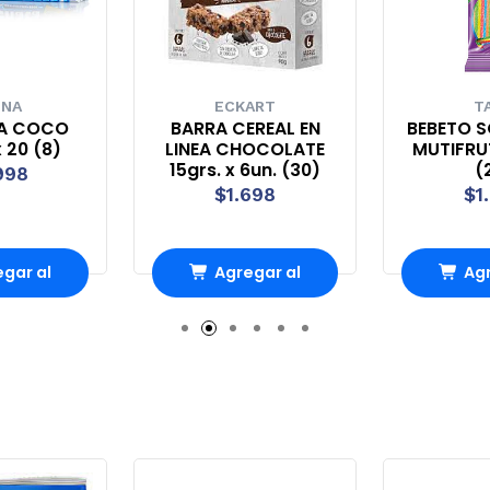
UNA
ECKART
T
A COCO
BARRA CEREAL EN
BEBETO S
 20 (8)
LINEA CHOCOLATE
MUTIFRUT
15grs. x 6un. (30)
(
998
$1.698
$1
gar al
Agregar al
Agr
ito
carrito
ca