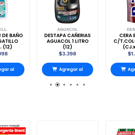
ELL
AGUACOL
DEM
R DE BAÑO
DESTAPA CAÑERIAS
CERA B
GATILLO
AGUACOL 1 LITRO
C/T.COL
. (12)
(12)
(CJ.x
098
$3.398
$1
gar al
Agregar al
Agr
ito
carrito
ca