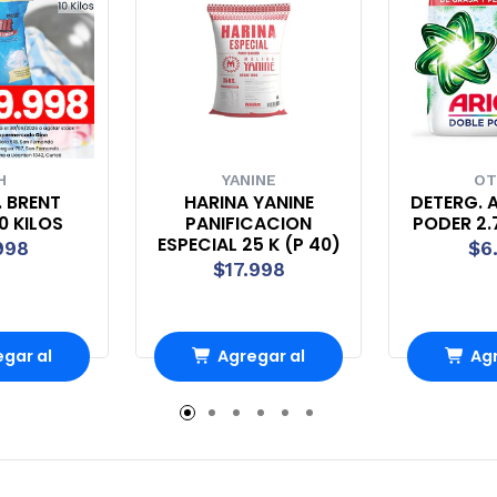
H
YANINE
OT
. BRENT
HARINA YANINE
DETERG. A
0 KILOS
PANIFICACION
PODER 2.7
ESPECIAL 25 K (P 40)
998
$6
$17.998
gar al
Agregar al
Agr
ito
carrito
ca