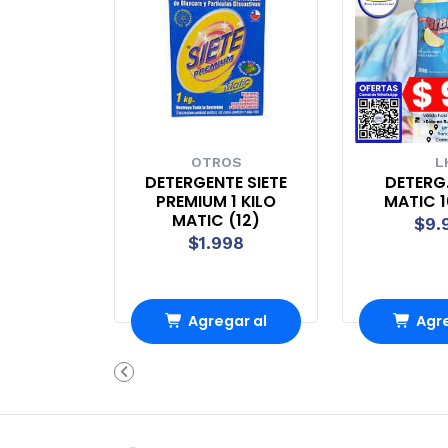
OTROS
L
DETERGENTE SIETE
DETERG
PREMIUM 1 KILO
MATIC 1
MATIC (12)
$9.
$1.998
Agregar al
Agre
carrito
carr