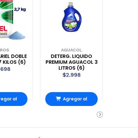
ROS
AGUACOL
RIEL DOBLE
DETERG. LIQUIDO
 KILOS (6)
PREMIUM AGUACOL 3
LITROS (6)
.698
$2.998
egar al
Agregar al
rrito
carrito