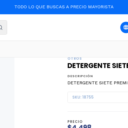
TODO LO QUE BUSCAS A PRECIO MAYORISTA
LIMPIEZA Y ASEO
DETERGENTE SIETE PREMIUM MATIC 3
OTROS
DETERGENTE SIET
DESCRIPCIÓN
DETERGENTE SIETE PREMI
SKU: 18755
PRECIO
$4.498