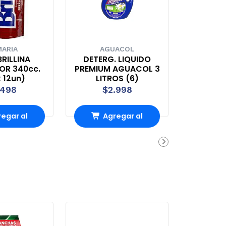
ARIA
AGUACOL
RILLINA
DETERG. LIQUIDO
OR 340cc.
PREMIUM AGUACOL 3
 12un)
LITROS (6)
.498
$2.998
egar al
Agregar al
rrito
carrito