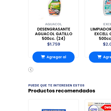
AGUACOL
EXC
DESENGRASANTE
LIMPIADO
AGUACOL GATILLO
EXCELL 
500cc. (24)
500cc
$1.759
$2.
Agregar al
Agre
carrito
carr
PUEDE QUE TE INTERESEN ESTOS
Productos recomendados