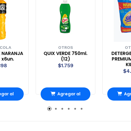
 COLA
OTROS
OT
 NARANJA
QUIX VERDE 750ml.
DETERGE
 x6un.
(12)
PREMIUM
KI
398
$1.759
$4
gar al
Agregar al
Agr
ito
carrito
ca