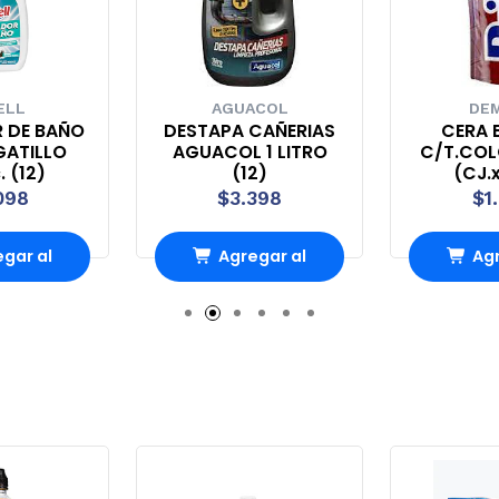
ELL
AGUACOL
DEM
R DE BAÑO
DESTAPA CAÑERIAS
CERA B
GATILLO
AGUACOL 1 LITRO
C/T.COL
. (12)
(12)
(CJ.x
098
$3.398
$1
gar al
Agregar al
Agr
ito
carrito
ca