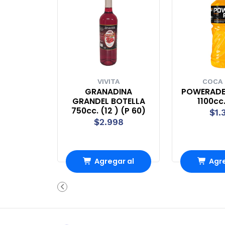
VIVITA
COCA
GRANADINA
POWERADE
GRANDEL BOTELLA
1100cc.
750cc. (12 ) (P 60)
$1.
$2.998
Agregar al
Agre
carrito
carr