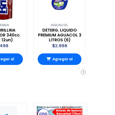
ARIA
AGUACOL
RILLINA
DETERG. LIQUIDO
OR 340cc.
PREMIUM AGUACOL 3
 12un)
LITROS (6)
.498
$2.998
egar al
Agregar al
rrito
carrito