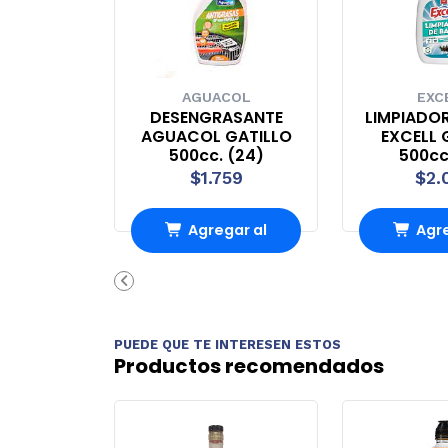
AGUACOL
EXC
DESENGRASANTE
LIMPIADO
AGUACOL GATILLO
EXCELL 
500cc. (24)
500cc
$1.759
$2.
Agregar al
Agre
carrito
carr
PUEDE QUE TE INTERESEN ESTOS
Productos recomendados