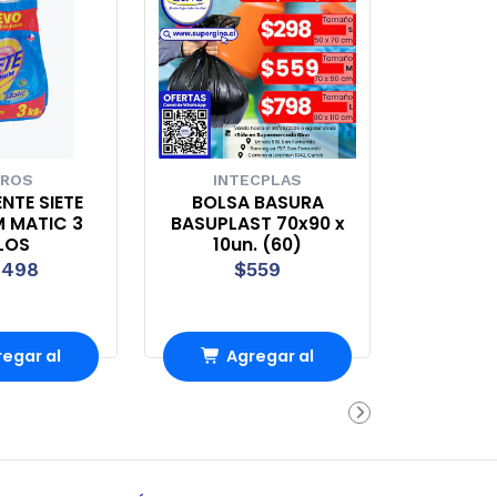
ROS
INTECPLAS
NTE SIETE
BOLSA BASURA
 MATIC 3
BASUPLAST 70x90 x
LOS
10un. (60)
.498
$559
egar al
Agregar al
rrito
carrito