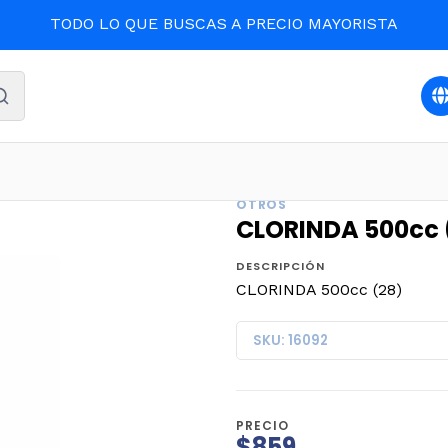
TODO LO QUE BUSCAS A PRECIO MAYORISTA
Inicio
LIMPIEZA Y ASEO
CLORINDA 500cc (28)
OTROS
CLORINDA 500cc 
DESCRIPCIÓN
CLORINDA 500cc (28)
SKU: 16092
PRECIO
$859