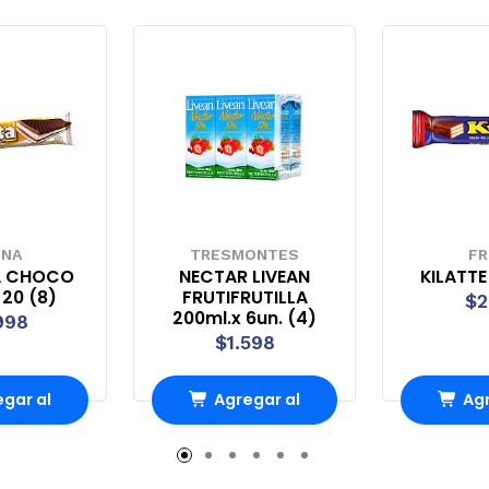
UNA
TRESMONTES
FR
A CHOCO
NECTAR LIVEAN
KILATTE
 20 (8)
FRUTIFRUTILLA
$2
200ml.x 6un. (4)
998
$1.598
gar al
Agregar al
Agr
ito
carrito
ca