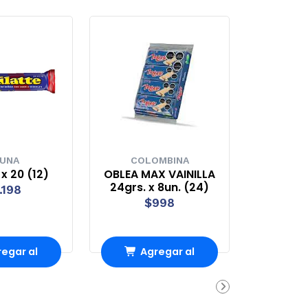
UNA
COLOMBINA
 x 20 (12)
OBLEA MAX VAINILLA
24grs. x 8un. (24)
.198
$998
egar al
Agregar al
rrito
carrito