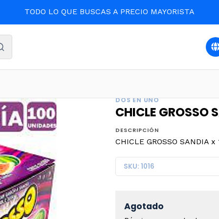
TODO LO QUE BUSCAS A PRECIO MAYORISTA
Inicio
CONFITES
CHICLE GROSSO SANDIA x 100 (12)
DOS EN UNO
CHICLE GROSSO SA
DESCRIPCIÓN
CHICLE GROSSO SANDIA x 1
SKU: 1016
Agotado