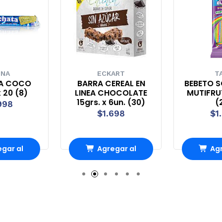
UNA
ECKART
T
A COCO
BARRA CEREAL EN
BEBETO S
 20 (8)
LINEA CHOCOLATE
MUTIFRUT
15grs. x 6un. (30)
(
998
$1.698
$1
gar al
Agregar al
Agr
ito
carrito
ca