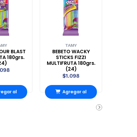
AMY
TAMY
OUR BLAST
BEBETO WACKY
A 180grs.
STICKS FIZZI
24)
MULTIFRUTA 180grs.
(24)
.098
$1.098
egar al
Agregar al
rrito
carrito