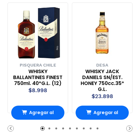
PISQUERA CHILE
DESA
WHISKY
WHISKY JACK
BALLANTINES FINEST
DANIELS SN/EST.
750ml. 40ºG.L. (12)
HONEY 750cc.35º
G.L.
$8.998
$23.898
Agregar al
Agregar al
carrito
carrito