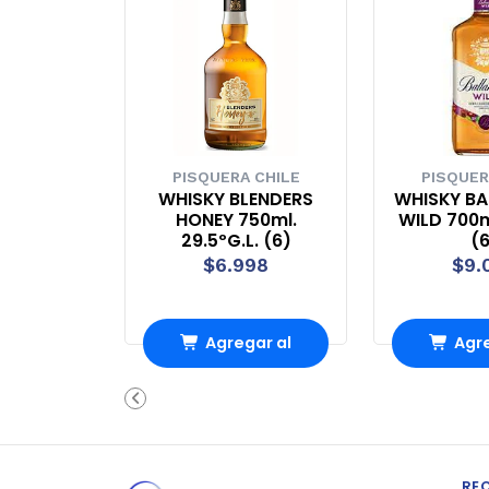
PISQUERA CHILE
PISQUER
WHISKY BLENDERS
WHISKY BA
HONEY 750ml.
WILD 700m
29.5ºG.L. (6)
(
$6.998
$9.
Agregar al
Agre
carrito
carr
RE