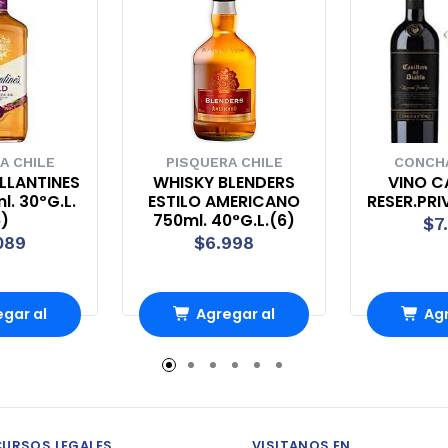
A CHILE
PISQUERA CHILE
CONCHA
LLANTINES
WHISKY BLENDERS
VINO C
l. 30ºG.L.
ESTILO AMERICANO
RESER.PRI
6)
750ml. 40°G.L.(6)
$7
089
$6.998
gar al
Agregar al
Agr
ito
carrito
ca
CURSOS LEGALES
VISITANOS EN