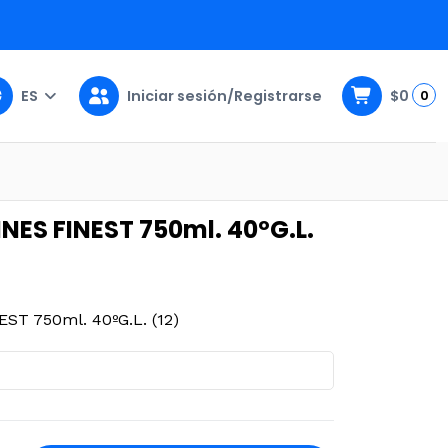
ES
Iniciar sesión/Registrarse
$0
0
ºG.L. (12)
ES FINEST 750ml. 40ºG.L.
T 750ml. 40ºG.L. (12)