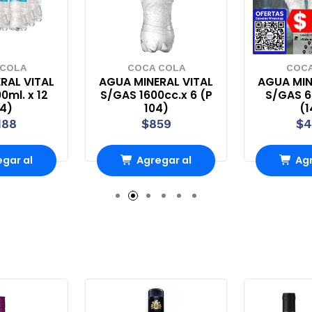
 COLA
COCA COLA
COCA
RAL VITAL
AGUA MINERAL VITAL
AGUA MIN
0ml. x 12
S/GAS 1600cc.x 6 (P
S/GAS 60
44)
104)
(1
188
$859
$4
gar al
Agregar al
Agr
ito
carrito
ca