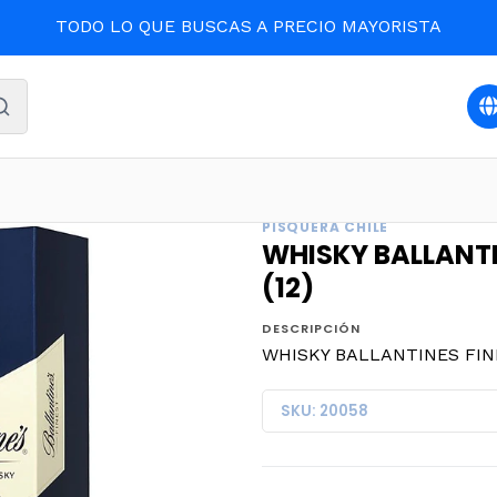
TODO LO QUE BUSCAS A PRECIO MAYORISTA
EBIDAS Y LICORES
WHISKY BALLANTINES FINEST 750ml. 40
PISQUERA CHILE
WHISKY BALLANTIN
(12)
DESCRIPCIÓN
WHISKY BALLANTINES FINES
SKU: 20058