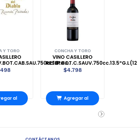
 Y TORO
CONCHA Y TORO
ASILLERO
VINO CASILLERO
V.BOT.CAB.SAU.750cc14°G.L.
RESER.BOT.C.SAUV.750cc.13.5ºG.L(12
.498
$4.798
egar al
Agregar al
rrito
carrito
CONTÁCTANOS