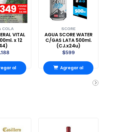
 COLA
SCORE
ERAL VITAL
AGUA SCORE WATER
0ml. x 12
C/GAS LATA 500ml.
44)
(CJ.x24u)
.188
$599
egar al
Agregar al
rrito
carrito