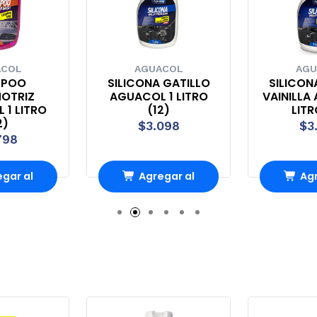
ACOL
AGUACOL
AGU
MPOO
SILICONA GATILLO
SILICON
OTRIZ
AGUACOL 1 LITRO
VAINILLA
 1 LITRO
(12)
LITR
2)
$3.098
$3
798
gar al
Agregar al
Agr
ito
carrito
ca