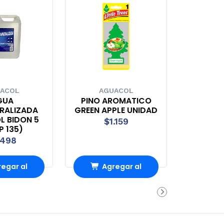
ACOL
AGUACOL
GUA
PINO AROMATICO
RALIZADA
GREEN APPLE UNIDAD
 BIDON 5
$1.159
(P 135)
.498
egar al
Agregar al
rrito
carrito