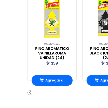
AGUACOL
AGU
PINO AROMATICO
PINO AR
VAINILLAROMA
BLACK IC
UNIDAD (24)
(2
$1.159
$1.
Agregar al
Agre
carrito
carr