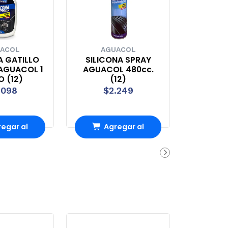
ACOL
AGUACOL
A GATILLO
SILICONA SPRAY
 AGUACOL 1
AGUACOL 480cc.
O (12)
(12)
.098
$2.249
egar al
Agregar al
rrito
carrito