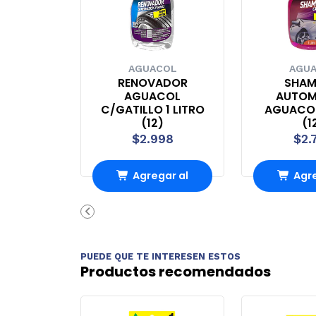
AGUACOL
AGU
RENOVADOR
SHA
AGUACOL
AUTOM
C/GATILLO 1 LITRO
AGUACOL
(12)
(1
$2.998
$2.
Agregar al
Agre
carrito
carr
PUEDE QUE TE INTERESEN ESTOS
Productos recomendados