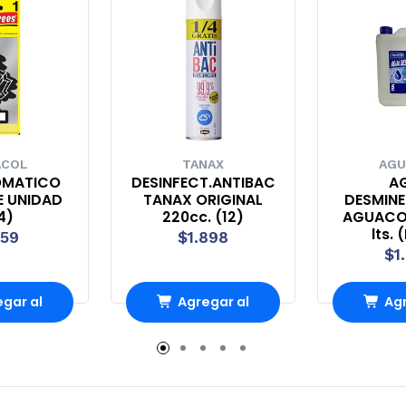
ACOL
TANAX
AGU
OMATICO
DESINFECT.ANTIBAC
A
E UNIDAD
TANAX ORIGINAL
DESMINE
4)
220cc. (12)
AGUACOL
lts. 
159
$1.898
$1
gar al
Agregar al
Agr
ito
carrito
ca