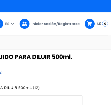
ES
Iniciar sesión/Registrarse
$0
0
ml. (12)
UIDO PARA DILUIR 500ml.
a)
 DILUIR 500ml. (12)