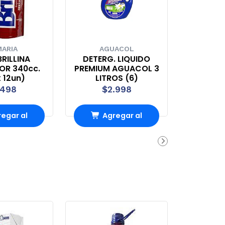
ARIA
AGUACOL
RILLINA
DETERG. LIQUIDO
OR 340cc.
PREMIUM AGUACOL 3
 12un)
LITROS (6)
.498
$2.998
egar al
Agregar al
rrito
carrito