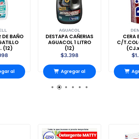
ELL
AGUACOL
DEM
R DE BAÑO
DESTAPA CAÑERIAS
CERA B
GATILLO
AGUACOL 1 LITRO
C/T.COL
. (12)
(12)
(CJ.x
098
$3.398
$1
gar al
Agregar al
Agr
ito
carrito
ca