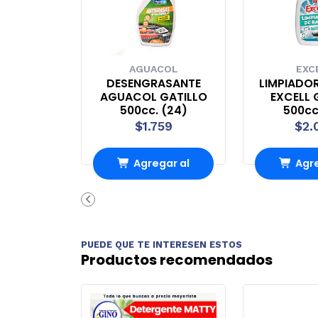
AGUACOL
EXC
DESENGRASANTE
LIMPIADO
AGUACOL GATILLO
EXCELL 
500cc. (24)
500cc
$1.759
$2.
Agregar al
Agre
carrito
carr
PUEDE QUE TE INTERESEN ESTOS
Productos recomendados