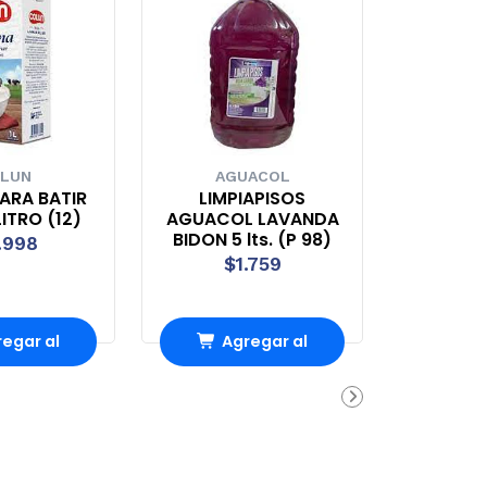
LUN
AGUACOL
ARA BATIR
LIMPIAPISOS
ITRO (12)
AGUACOL LAVANDA
BIDON 5 lts. (P 98)
.998
$1.759
egar al
Agregar al
rrito
carrito