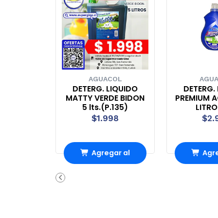
AGUACOL
AGU
DETERG. LIQUIDO
DETERG.
MATTY VERDE BIDON
PREMIUM 
5 lts.(P.135)
LITRO
$1.998
$2.
Agregar al
Agre
carrito
carr