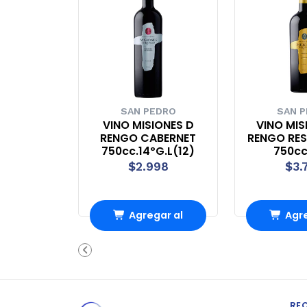
SAN PEDRO
SAN 
VINO MISIONES D
VINO MIS
RENGO CABERNET
RENGO RES
750cc.14ºG.L(12)
750cc
$2.998
$3.
Agregar al
Agre
carrito
carr
RE