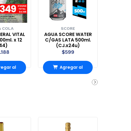
 COLA
SCORE
ERAL VITAL
AGUA SCORE WATER
0ml. x 12
C/GAS LATA 500ml.
44)
(CJ.x24u)
.188
$599
egar al
Agregar al
rrito
carrito