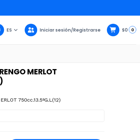
ES
Iniciar sesión/Registrarse
$0
0
3.5ºG.L(12)
 RENGO MERLOT
)
RLOT 750cc.13.5ºG.L(12)