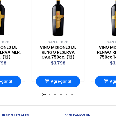
PEDRO
SAN PEDRO
SAN 
IONES DE
VINO MISIONES DE
VINO MI
ERVA MER.
RENGO RESERVA
RENGO R
. (12)
CAR.750cc. (12)
750cc.1
798
$3.798
$3
gar al
Agregar al
Agr
ito
carrito
ca
CURSOS LEGALES
VISITANOS EN