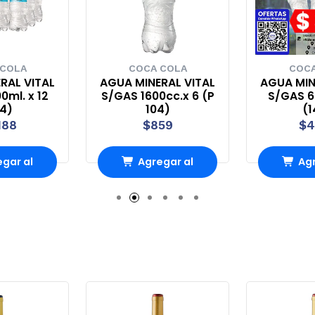
 COLA
COCA COLA
COCA
RAL VITAL
AGUA MINERAL VITAL
AGUA MIN
0ml. x 12
S/GAS 1600cc.x 6 (P
S/GAS 60
44)
104)
(1
188
$859
$4
gar al
Agregar al
Agr
ito
carrito
ca