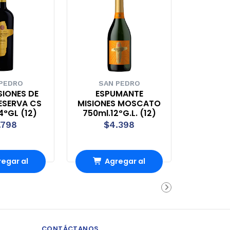
PEDRO
SAN PEDRO
SIONES DE
ESPUMANTE
ESERVA CS
MISIONES MOSCATO
4°GL (12)
750ml.12ºG.L. (12)
.798
$4.398
egar al
Agregar al
rrito
carrito
CONTÁCTANOS