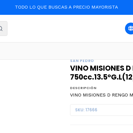
TODO LO QUE BUSCAS A PRECIO MAYORISTA
IDAS Y LICORES
VINO MISIONES D RENGO MERLOT 750cc.1
SAN PEDRO
VINO MISIONES D
750cc.13.5ºG.L(12
DESCRIPCIÓN
VINO MISIONES D RENGO ME
SKU: 17666