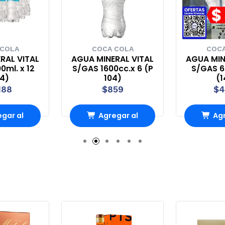
 COLA
COCA COLA
COCA
RAL VITAL
AGUA MINERAL VITAL
AGUA MIN
0ml. x 12
S/GAS 1600cc.x 6 (P
S/GAS 60
44)
104)
(1
188
$859
$4
gar al
Agregar al
Agr
ito
carrito
ca