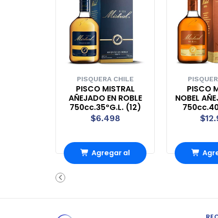
PISQUERA CHILE
PISQUER
PISCO MISTRAL
PISCO 
AÑEJADO EN ROBLE
NOBEL AÑE
750cc.35ºG.L. (12)
750cc.40
$6.498
$12
Agregar al
Agre
carrito
carr
RE