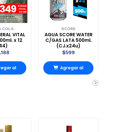
 COLA
SCORE
ERAL VITAL
AGUA SCORE WATER
0ml. x 12
C/GAS LATA 500ml.
44)
(CJ.x24u)
.188
$599
egar al
Agregar al
rrito
carrito