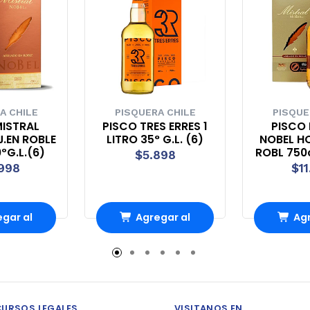
A CHILE
PISQUERA CHILE
PISQUE
MISTRAL
PISCO TRES ERRES 1
PISCO 
J.EN ROBLE
LITRO 35° G.L. (6)
NOBEL HO
ºG.L.(6)
ROBL 750
$5.898
.998
$11
gar al
Agregar al
Agr
ito
carrito
ca
CURSOS LEGALES
VISITANOS EN