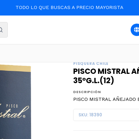
TODO LO QUE BUSCAS A PRECIO MAYORISTA
DAS Y LICORES
PISCO MISTRAL AÑEJADO EN ROBLE 1 LITR
PISQUERA CHILE
PISCO MISTRAL A
35ºG.L.(12)
DESCRIPCIÓN
PISCO MISTRAL AÑEJADO EN
SKU: 18390