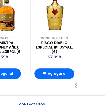
RA CHILE
CONCHA Y TORO
MISTRAL
PISCO DIABLO
NEY AÑEJ.
ESPECIAL 1lt. 35ºG.L.
cc.35ºGL(6
(6)
.598
$7.898
egar al
Agregar al
rrito
carrito
CONTÁCTANOS