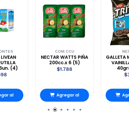
ONTES
COM CCU
NE
 LIVEAN
NECTAR WATTS PIÑA
GALLETA M
RUTILLA
200cc.x 6 (5)
VAINIL
6un. (4)
40grs
$1.788
598
$
gar al
Agregar al
Agr
ito
carrito
ca