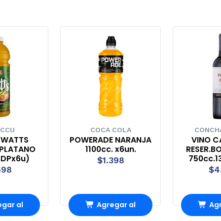
 CCU
COCA COLA
CONCHA
 WATTS
POWERADE NARANJA
VINO C
 PLATANO
1100cc. x6un.
RESER.B
(DPx6u)
750cc.13
$1.398
698
$4
gar al
Agregar al
Agr