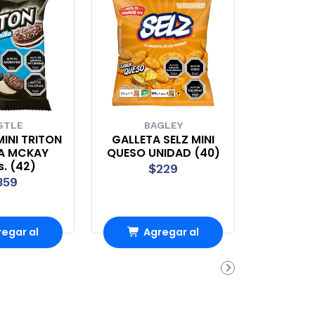
STLE
BAGLEY
INI TRITON
GALLETA SELZ MINI
LA MCKAY
QUESO UNIDAD (40)
. (42)
$229
359
egar al
Agregar al
rrito
carrito