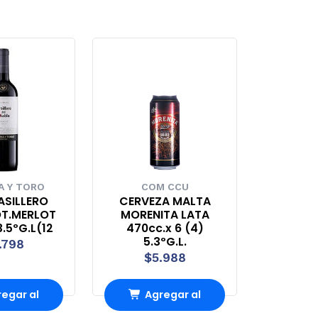
 Y TORO
COM CCU
ASILLERO
CERVEZA MALTA
OT.MERLOT
MORENITA LATA
.5ºG.L(12
470cc.x 6 (4)
5.3ºG.L.
.798
$5.988
egar al
Agregar al