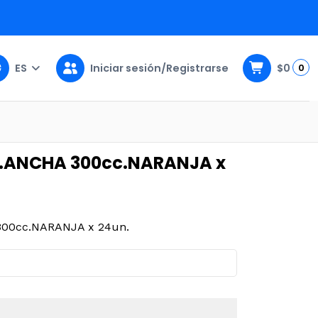
ES
Iniciar sesión/Registrarse
$0
0
JA x 24un.
.ANCHA 300cc.NARANJA x
00cc.NARANJA x 24un.