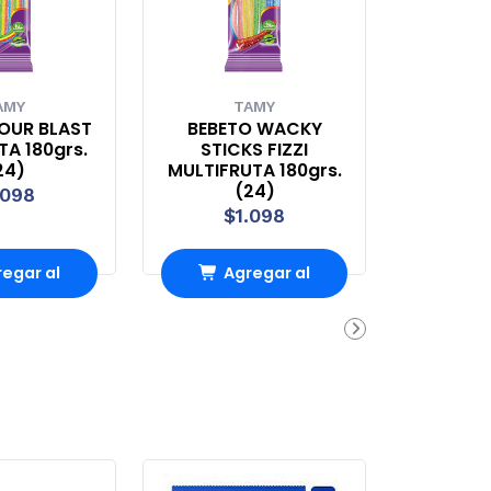
AMY
TAMY
OUR BLAST
BEBETO WACKY
A 180grs.
STICKS FIZZI
24)
MULTIFRUTA 180grs.
(24)
.098
$1.098
egar al
Agregar al
rrito
carrito