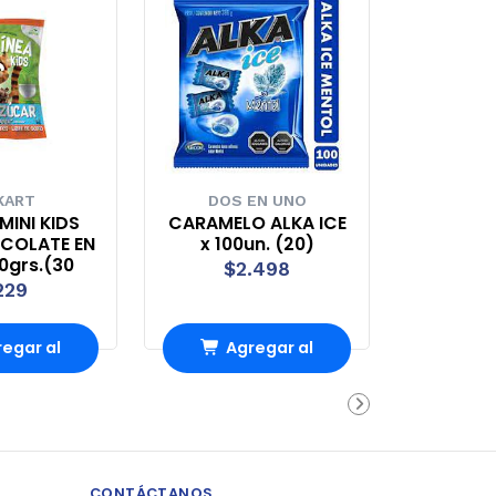
KART
DOS EN UNO
MINI KIDS
CARAMELO ALKA ICE
COLATE EN
x 100un. (20)
0grs.(30
$2.498
229
egar al
Agregar al
rrito
carrito
CONTÁCTANOS