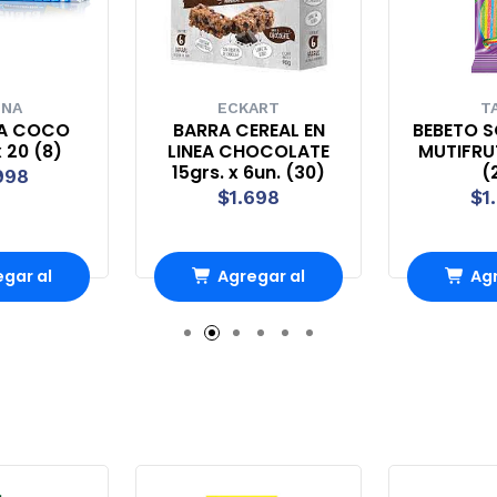
UNA
ECKART
T
A COCO
BARRA CEREAL EN
BEBETO S
 20 (8)
LINEA CHOCOLATE
MUTIFRUT
15grs. x 6un. (30)
(
998
$1.698
$1
gar al
Agregar al
Agr
ito
carrito
ca