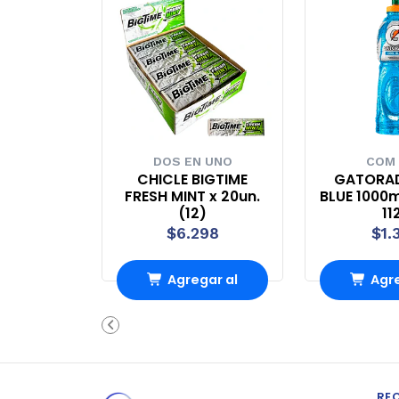
DOS EN UNO
COM
CHICLE BIGTIME
GATORA
FRESH MINT x 20un.
BLUE 1000m
(12)
11
$6.298
$1.
Agregar al
Agre
carrito
carr
RE