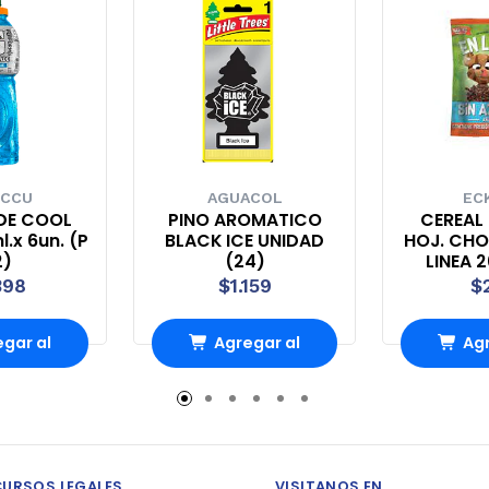
 CCU
AGUACOL
EC
DE COOL
PINO AROMATICO
CEREAL 
l.x 6un. (P
BLACK ICE UNIDAD
HOJ. CHO
2)
(24)
LINEA 2
398
$1.159
$
gar al
Agregar al
Agr
ito
carrito
ca
CURSOS LEGALES
VISITANOS EN