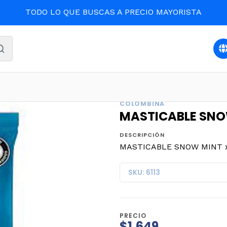
TODO LO QUE BUSCAS A PRECIO MAYORISTA
Inicio
CONFITES
MASTICABLE SNOW MINT x 100 (16)
COLOMBINA
MASTICABLE SNOW
DESCRIPCIÓN
MASTICABLE SNOW MINT x 
SKU: 6113
PRECIO
$1.649