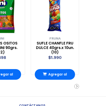
INI
FRUNA
S OSITOS
SUFLE CHANFLE FRU
NI 90grs.
DULCE 40grs.x 10un.
12)
(10)
898
$1.990
egar al
Agregar al
rrito
carrito
CONTÁCTANOS