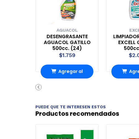
AGUACOL
EXC
DESENGRASANTE
LIMPIADO
AGUACOL GATILLO
EXCELL 
500cc. (24)
500cc
$1.759
$2.
Agregar al
Agre
carrito
carr
PUEDE QUE TE INTERESEN ESTOS
Productos recomendados