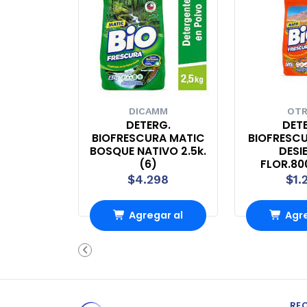
DICAMM
OT
DETERG.
DET
BIOFRESCURA MATIC
BIOFRESC
BOSQUE NATIVO 2.5k.
DESI
(6)
FLOR.80
$4.298
$1.
Agregar al
Agre
carrito
carr
RE