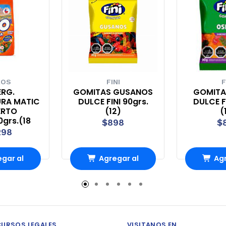
ROS
FINI
F
ERG.
GOMITAS GUSANOS
GOMITA
URA MATIC
DULCE FINI 90grs.
DULCE FI
ERTO
(12)
(
0grs.(18
$898
$
298
gar al
Agregar al
Agr
ito
carrito
ca
CURSOS LEGALES
VISITANOS EN