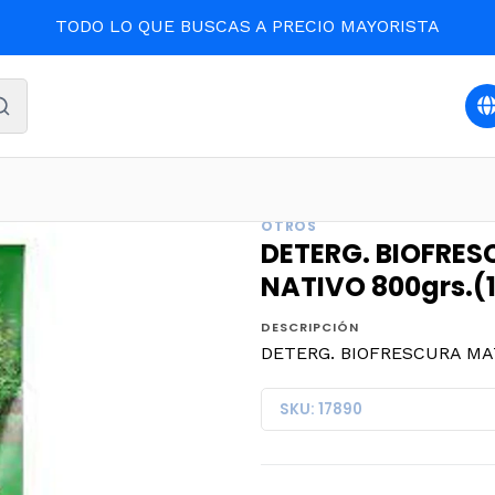
TODO LO QUE BUSCAS A PRECIO MAYORISTA
IEZA Y ASEO
DETERG. BIOFRESCURA MATIC BOSQUE NATIV
OTROS
DETERG. BIOFRE
NATIVO 800grs.(
DESCRIPCIÓN
DETERG. BIOFRESCURA MAT
SKU: 17890