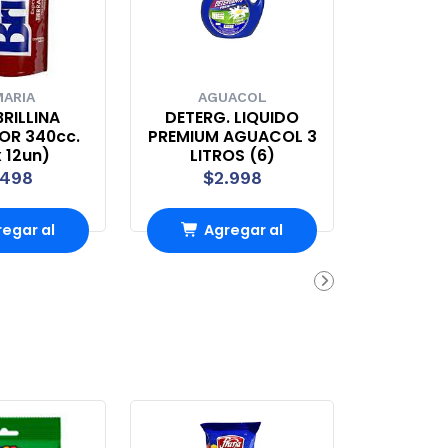
ARIA
AGUACOL
RILLINA
DETERG. LIQUIDO
OR 340cc.
PREMIUM AGUACOL 3
 12un)
LITROS (6)
.498
$2.998
egar al
Agregar al
rrito
carrito