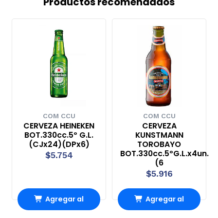
Productos recomendados
COM CCU
COM CCU
CERVEZA HEINEKEN
CERVEZA
BOT.330cc.5º G.L.
KUNSTMANN
(CJx24)(DPx6)
TOROBAYO
BOT.330cc.5ºG.L.x4un.
$5.754
(6
$5.916
Agregar al
Agregar al